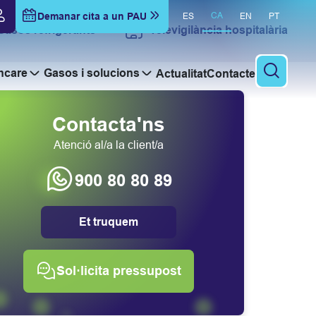
Demanar cita a un PAU
CA
ES
EN
PT
Gasos refrigerants
Televigilància hospitalària
hcare
Gasos i solucions
Actualitat
Contacte
Cercar
Contacta'ns
Atenció al/a la client/a
900 80 80 89
Et truquem
Sol·licita pressupost