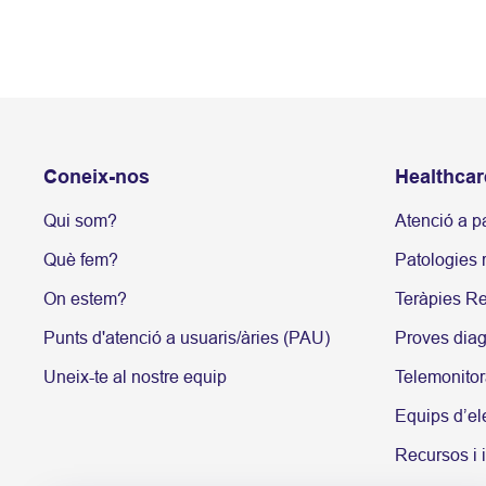
Coneix-nos
Healthcar
Qui som?
Atenció a p
Què fem?
Patologies r
On estem?
Teràpies Re
Punts d'atenció a usuaris/àries (PAU)
Proves dia
Uneix-te al nostre equip
Telemonitor
Equips d’el
Recursos i 