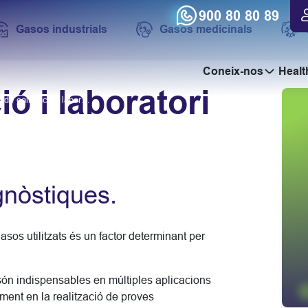
900 80 80 89
Gasos industrials
Gasos medicinals
Coneix-nos
Healt
ó i laboratori
Gasos de calibració i laboratori
gnòstiques.
gasos utilitzats és un factor determinant per
ón indispensables en múltiples aplicacions
lment en la realització de proves