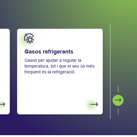
Saber més
Saber més
Gasos refrigerants
Televig
Gasos per ajudar a regular la
Sistemes d
d
temperatura, tot i que el seu ús més
de les ins
freqüent és la refrigeració.
medicinals
sanitaris.
Següent