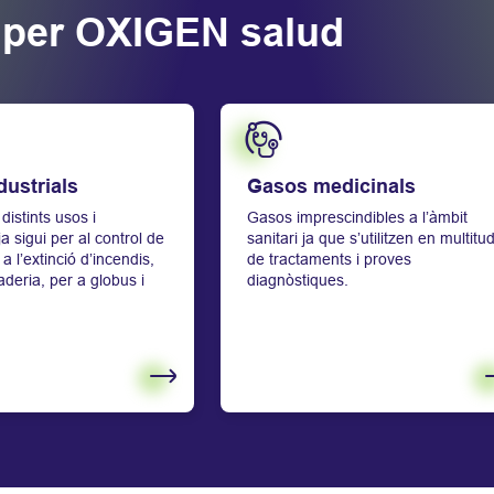
s per OXIGEN salud
Saber més
ustrials
Gasos medicinals
distints usos i
Gasos imprescindibles a l’àmbit
ja sigui per al control de
sanitari ja que s’utilitzen en multitu
a l’extinció d’incendis,
de tractaments i proves
aderia, per a globus i
diagnòstiques.