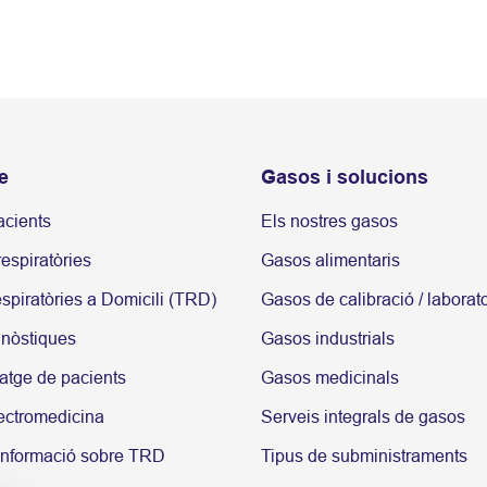
e
Gasos i solucions
acients
Els nostres gasos
espiratòries
Gasos alimentaris
spiratòries a Domicili (TRD)
Gasos de calibració / laborato
gnòstiques
Gasos industrials
atge de pacients
Gasos medicinals
ectromedicina
Serveis integrals de gasos
informació sobre TRD
Tipus de subministraments