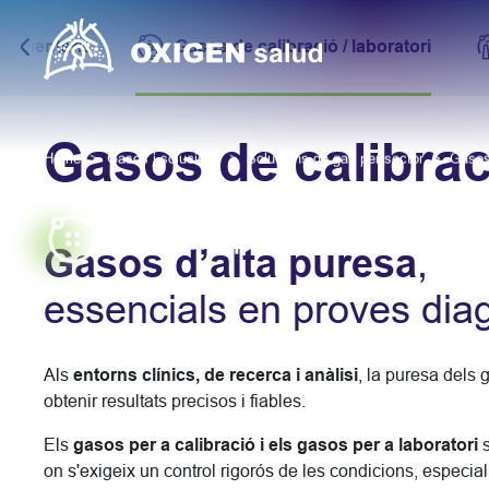
alimentaris
Gasos de calibració / laboratori
Gasos de calibraci
Home
Gasos i solucions
Solucions de gas per sector
Solucions per sector
Gasos d’alta puresa
,
essencials en proves dia
Als
entorns clínics, de recerca i anàlisi
, la puresa dels 
obtenir resultats precisos i fiables.
Els
gasos per a calibració i els gasos per a laboratori
s
on s'exigeix un control rigorós de les condicions, especia