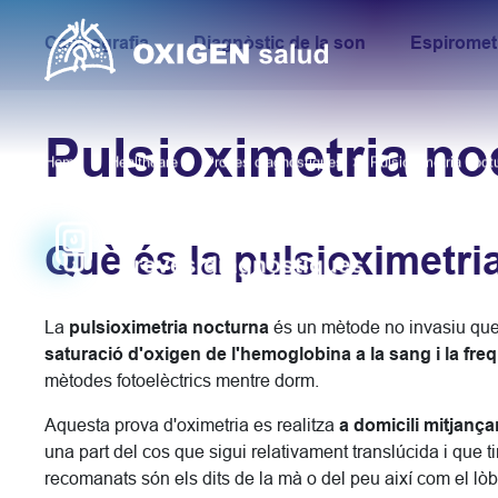
Capnografia
Diagnòstic de la son
Espiromet
Pulsioximetria no
Home
Healthcare
Proves diagnòstiques
Pulsioximetria noct
OXIGEN
salud
Què és la pulsioximetri
Proves diagnòstiques
La
pulsioximetria nocturna
és un mètode no invasiu que
saturació d'oxigen de l'hemoglobina a la sang i la fre
mètodes fotoelèctrics mentre dorm.
Aquesta prova d'oximetria es realitza
a domicili mitjança
una part del cos que sigui relativament translúcida i que ti
recomanats són els dits de la mà o del peu així com el lòbu