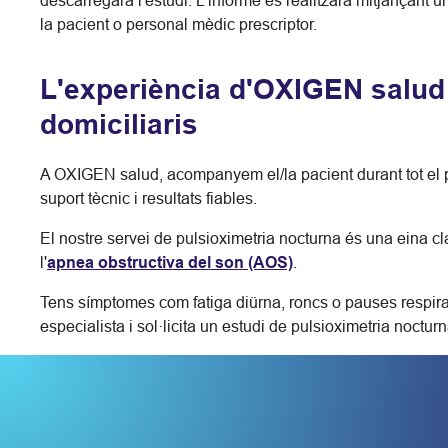
descarregarà l'estudi. L'informe es realitzarà mitjançant un
la pacient o personal mèdic prescriptor.
L'experiència d'OXIGEN salud 
domiciliaris
A OXIGEN salud, acompanyem el/la pacient durant tot el pr
suport tècnic i resultats fiables.
El nostre servei de pulsioximetria nocturna és una eina cl
l'
apnea obstructiva del son (AOS)
.
Tens símptomes com fatiga diürna, roncs o pauses respirat
especialista i sol·licita un estudi de pulsioximetria nocturn