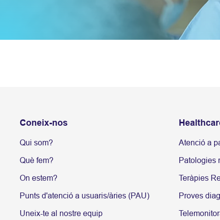
Coneix-nos
Healthcar
Qui som?
Atenció a p
Què fem?
Patologies r
On estem?
Teràpies Re
Punts d'atenció a usuaris/àries (PAU)
Proves dia
Uneix-te al nostre equip
Telemonitor