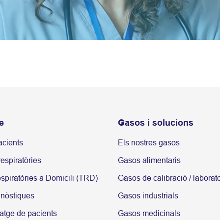
e
Gasos i solucions
acients
Els nostres gasos
espiratòries
Gasos alimentaris
spiratòries a Domicili (TRD)
Gasos de calibració / laborato
gnòstiques
Gasos industrials
atge de pacients
Gasos medicinals