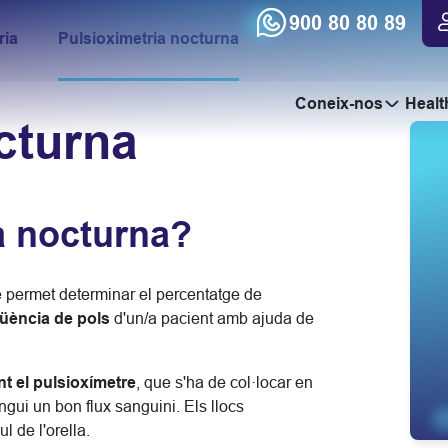
900 80 80 89
ria
Pulsioximetria nocturna
Coneix-nos
Healt
cturna
urna
a nocturna?
 permet determinar el percentatge de
qüència de pols
d'un/a pacient amb ajuda de
nt el pulsioxímetre
, que s'ha de col·locar en
ngui un bon flux sanguini. Els llocs
l de l'orella.