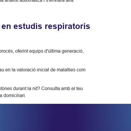
a anàlisi automàtica i s'enviarà al/a
en estudis respiratoris
océs, oferint equips d'última generació,
au en la valoració inicial de malalties com
òries durant la nit? Consulta amb el teu
a domiciliari.