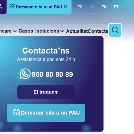
Demanar cita a un PAU
CA
ES
EN
PT
hcare
Gasos i solucions
Actualitat
Contacte
Cercar
Contacta'ns
Assistència a pacients 24 h
900 80 80 89
Et truquem
Demanar cita a un PAU