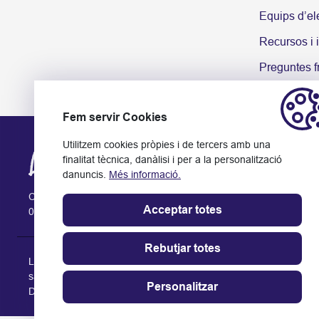
Equips d’el
Recursos i 
Preguntes 
Fem servir Cookies
Utilitzem cookies pròpies i de tercers amb una
finalitat tècnica, danàlisi i per a la personalització
danuncis.
Més informació.
Ctra. Rubí, 141-143
Acceptar totes
08174 Sant Cugat del Vallès (Barcelona)
Rebutjar totes
La informació proporcionada al lloc web no reemplaça sinó que c
salut i el/la pacient o visitant. En cas de dubte, consulta amb el 
Personalitzar
Data d'actualització: 11/2025.