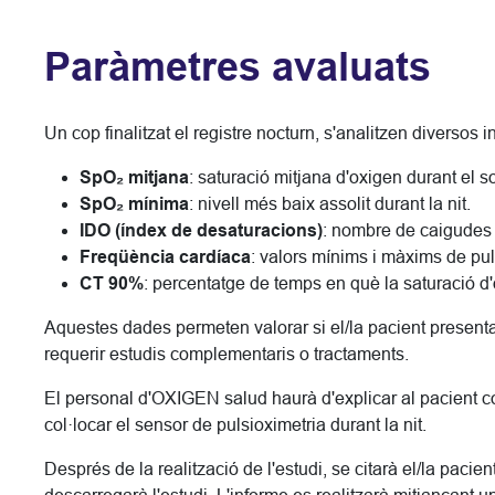
Paràmetres avaluats
Un cop finalitzat el registre nocturn, s'analitzen diversos i
SpO₂ mitjana
: saturació mitjana d'oxigen durant el s
SpO₂ mínima
: nivell més baix assolit durant la nit.
IDO (índex de desaturacions)
: nombre de caigudes s
Freqüència cardíaca
: valors mínims i màxims de pu
CT 90%
: percentatge de temps en què la saturació d
Aquestes dades permeten valorar si el/la pacient present
requerir estudis complementaris o tractaments.
El personal d'OXIGEN salud haurà d'explicar al pacient c
col·locar el sensor de pulsioximetria durant la nit.
Després de la realització de l'estudi, se citarà el/la pacien