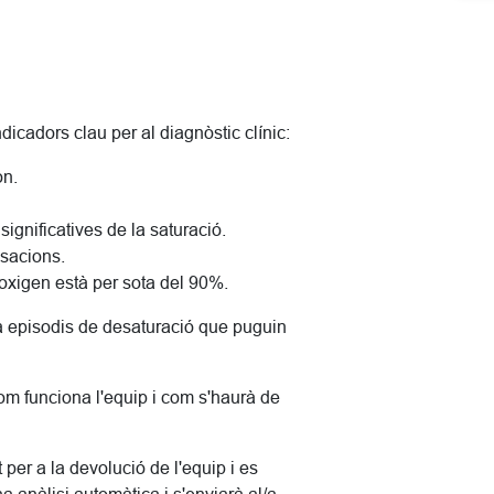
ndicadors clau per al diagnòstic clínic:
on.
ignificatives de la saturació.
lsacions.
'oxigen està per sota del 90%.
a episodis de desaturació que puguin
om funciona l'equip i com s'haurà de
t per a la devolució de l'equip i es