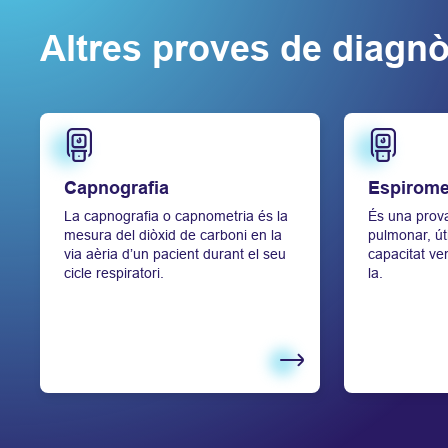
Altres proves de diagnòs
Saber més
Saber més
Capnografia
Espirome
La capnografia o capnometria és la
És una prova
mesura del diòxid de carboni en la
pulmonar, út
via aèria d’un pacient durant el seu
capacitat ven
cicle respiratori.
la.