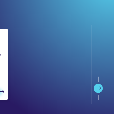
a
Següent