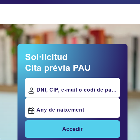
Sol·licitud
Cita prèvia PAU
DNI, CIP, e-mail o codi de pacient
Any de naixement
Accedir