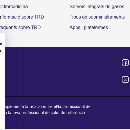
ectromedicina
Serveis integrals de gasos
informació sobre TRD
Tipus de subministraments
freqüents sobre TRD
Apps i plataformes
omplementa la relació entre el/la professional de
teu o la teva professional de salut de referència.