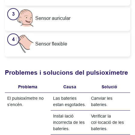
Sensor auricular
Sensor flexible
Problemes i solucions del pulsioxímetre
Problema
Causa
Solució
El pulsioxímetre no
Las bateries
Canviar les
s’encén.
estan esgotades.
bateries.
Instal·lació
Verificar la
incorrecta de les
col·locació de les
bateries.
bateries.