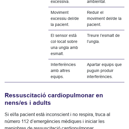
excessiva.
ambiental.
Moviment
Reduir el
excessiu del/de
moviment del/de la
la pacient.
pacient.
El sensor està
Treure l’esmalt de
col·locat sobre
l’ungla.
una ungla amb
esmalt.
Interferències
Apartar equips que
amb altres
puguin produir
equips.
interferències.
Ressuscitació cardiopulmonar en
nens/es i adults
Si el/la pacient està inconscient i no respira, truca al
número 112 d’emergències mèdiques i iniciar les
maniobres de ressuscitació cardiopulmonar.