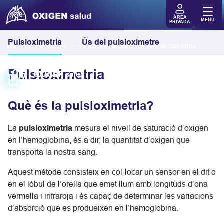
ÀREA
MENU
PRIVADA
Pulsioximetria
Ús del pulsioxímetre
Home
Healthcare
Teràpies respiratòries domiciliàries
Pulsioximetria
Pulsioximetria
OXIGEN
salud
Pulsioximetria
Què és la pulsioximetria?
La
pulsioximetria
mesura el nivell de saturació d’oxigen
en l’hemoglobina, és a dir, la quantitat d’oxigen que
transporta la nostra sang.
Aquest mètode consisteix en col·locar un sensor en el dit o
en el lòbul de l’orella que emet llum amb longituds d’ona
vermella i infraroja i és capaç de determinar les variacions
d’absorció que es produeixen en l’hemoglobina.