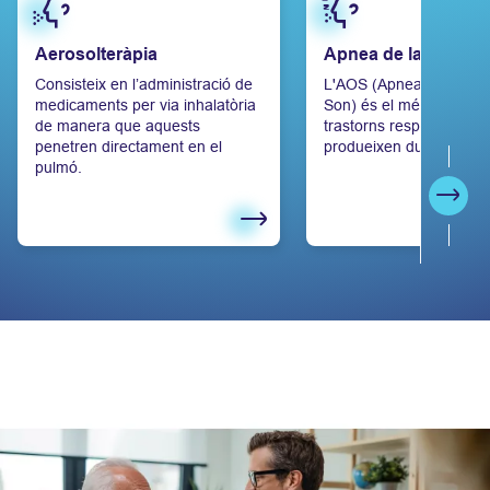
Aerosolteràpia
Apnea de la son
Consisteix en l’administració de
L'AOS (Apnea Obsctruct
medicaments per via inhalatòria
Son) és el més freqüent
de manera que aquests
trastorns respiratoris q
penetren directament en el
produeixen durant el so
pulmó.
Segü