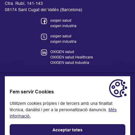
Ctra. Rubí, 141-143
08174 Sant Cugat del Vallès (Barcelona)
oxigen salud
oxigen industria
oxigen salud
oxigen industria
OXIGEN salud
OXIGEN salud Healthcare
OXIGEN salud Industria
Fem servir Cookies
La informació proporcionada al lloc web no reemplaça sinó que
complementa la relació entre el/la professional de salut i el/la
Utilitzem cookies pròpies i de tercers amb una finalitat
pacient o visitant. En cas de dubte, consulta amb el teu o la teva
tècnica, danàlisi i per a la personalització danuncis.
Més
professional de salut de referència.
informació.
Data d'actualització: 11/2025.
Acceptar totes