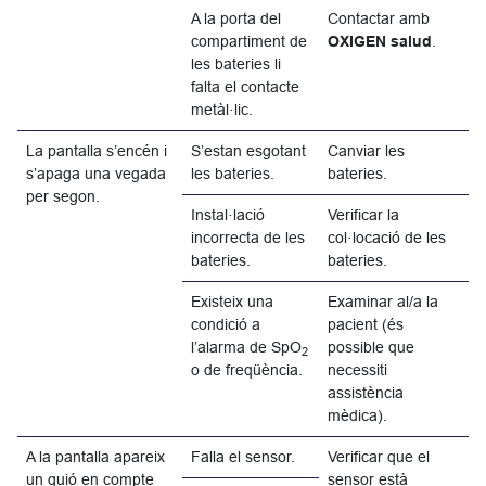
A la porta del
Contactar amb
compartiment de
OXIGEN salud
.
les bateries li
falta el contacte
metàl·lic.
La pantalla s’encén i
S’estan esgotant
Canviar les
s’apaga una vegada
les bateries.
bateries.
per segon.
Instal·lació
Verificar la
incorrecta de les
col·locació de les
bateries.
bateries.
Existeix una
Examinar al/a la
condició a
pacient (és
l’alarma de SpO
possible que
2
o de freqüència.
necessiti
assistència
mèdica).
A la pantalla apareix
Falla el sensor.
Verificar que el
un guió en compte
sensor està