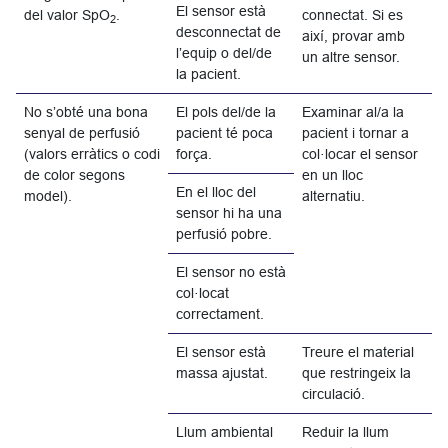
El sensor està
del valor SpO
.
connectat. Si es
2
desconnectat de
així, provar amb
l’equip o del/de
un altre sensor.
la pacient.
No s’obté una bona
El pols del/de la
Examinar al/a la
senyal de perfusió
pacient té poca
pacient i tornar a
(valors erràtics o codi
força.
col·locar el sensor
de color segons
en un lloc
En el lloc del
model).
alternatiu.
sensor hi ha una
perfusió pobre.
El sensor no està
col·locat
correctament.
El sensor està
Treure el material
massa ajustat.
que restringeix la
circulació.
Llum ambiental
Reduir la llum