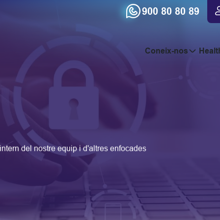
900 80 80 89
Coneix-nos
Healt
ntern del nostre equip i d'altres enfocades