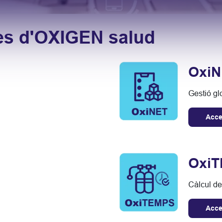
mes d'OXIGEN salud
OxiN
Gestió gl
Acce
Oxi
Càlcul de
Acce