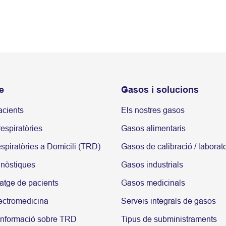
e
Gasos i solucions
acients
Els nostres gasos
espiratòries
Gasos alimentaris
spiratòries a Domicili (TRD)
Gasos de calibració / laborato
gnòstiques
Gasos industrials
atge de pacients
Gasos medicinals
ectromedicina
Serveis integrals de gasos
informació sobre TRD
Tipus de subministraments