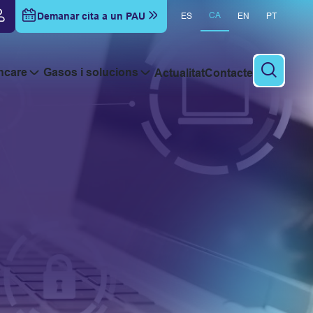
Demanar cita a un PAU
CA
ES
EN
PT
hcare
Gasos i solucions
Actualitat
Contacte
Cercar