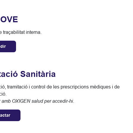
MOVE
 traçabilitat interna.
dir
ació Sanitària
ció, tramitació i control de les prescripcions mèdiques i de
ció.
r amb OXIGEN salud per accedir-hi.
actar