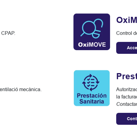
Oxi
b CPAP.
Control de
Acce
Prest
ventilació mecànica.
Autoritza
la factura
Contacta
Cont