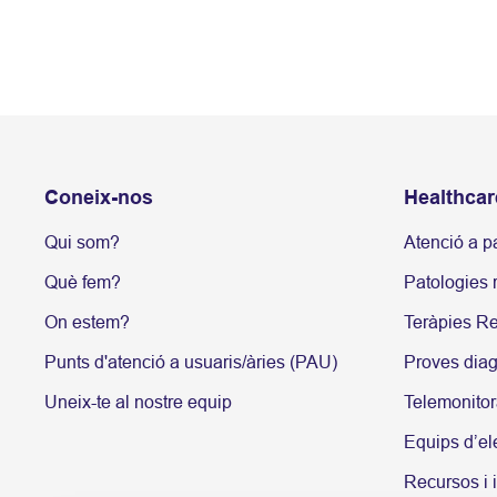
Coneix-nos
Healthcar
Qui som?
Atenció a p
Què fem?
Patologies r
On estem?
Teràpies Re
Punts d'atenció a usuaris/àries (PAU)
Proves dia
Uneix-te al nostre equip
Telemonitor
Equips d’el
Recursos i 