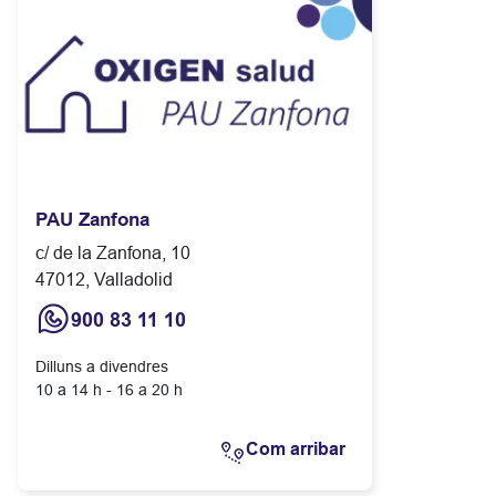
PAU Zanfona
c/ de la Zanfona, 10
47012, Valladolid
900 83 11 10
Dilluns a divendres
10 a 14 h - 16 a 20 h
Com arribar