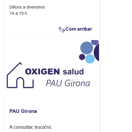
Dilluns a divendres
14 a 19 h
Com arribar
PAU Girona
A consultar, truca'ns: