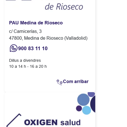
PAU Medina de Rioseco
c/ Carnicerías, 3
47800, Medina de Rioseco (Valladolid)
900 83 11 10
Dillus a divendres
10 a 14 h - 16 a 20 h
Com arribar