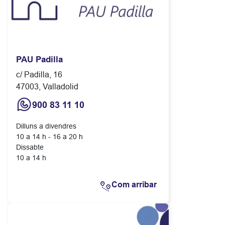
PAU Padilla
c/ Padilla, 16
47003, Valladolid
900 83 11 10
Dilluns a divendres
10 a 14 h - 16 a 20 h
Dissabte
10 a 14 h
Com arribar