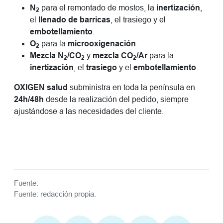
N
para el remontado de mostos, la
inertización
,
2
el
llenado de barricas
, el trasiego y el
embotellamiento
.
O
para la
microoxigenación
.
2
Mezcla N
/CO
y
mezcla CO
/Ar
para la
2
2
2
inertización
, el
trasiego
y el
embotellamiento
.
OXIGEN salud
subministra en toda la península en
24h/48h
desde la realización del pedido, siempre
ajustándose a las necesidades del cliente.
Fuente:
Fuente: redacción propia.