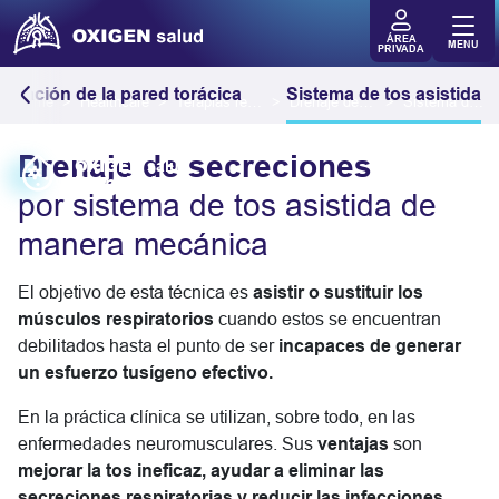
ÁREA
MENU
PRIVADA
cilación de la pared torácica
Sistema de tos asistida
Home
Healthcare
Terapias respiratorias a domicilio
Drenaje de secreciones
Sistema de tos asistida de manera mecánica
Drenaje de secreciones
OXIGEN
salud
Drenaje de secreciones
por sistema de tos asistida de
manera mecánica
El objetivo de esta técnica es
asistir o sustituir los
músculos respiratorios
cuando estos se encuentran
debilitados hasta el punto de ser
incapaces de generar
un esfuerzo tusígeno efectivo.
En la práctica clínica se utilizan, sobre todo, en las
enfermedades neuromusculares. Sus
ventajas
son
mejorar la tos ineficaz, ayudar a eliminar las
secreciones respiratorias y reducir las infecciones