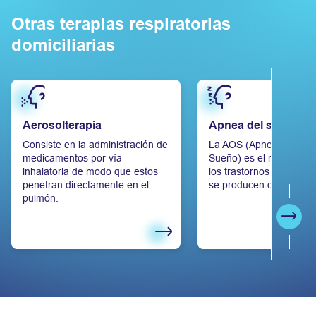
Otras terapias respiratorias
domiciliarias
Saber más
Saber más
Aerosolterapia
Apnea del sueño
Consiste en la administración de
La AOS (Apnea Obsctruc
medicamentos por vía
Sueño) es el más frecu
inhalatoria de modo que estos
los trastornos respirato
penetran directamente en el
se producen durante el
pulmón.
Sigui