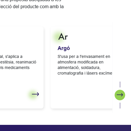
l’elecció del producte com amb la
Argó
l, s'aplica a
S'usa per a l'envasament en
nestèsia, reanimació
atmosfera modificada en
dels medicaments
alimentació, soldadura,
cromatografia i làsers excímer.
Segü