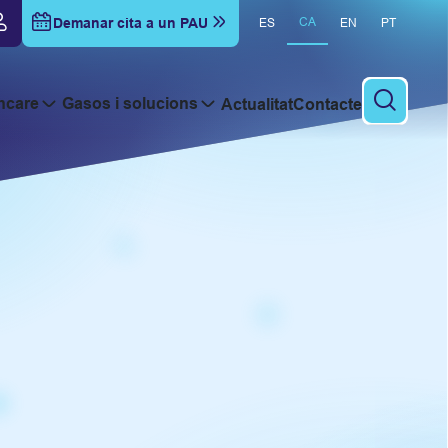
Demanar cita a un PAU
CA
ES
EN
PT
hcare
Gasos i solucions
Actualitat
Contacte
Cercar