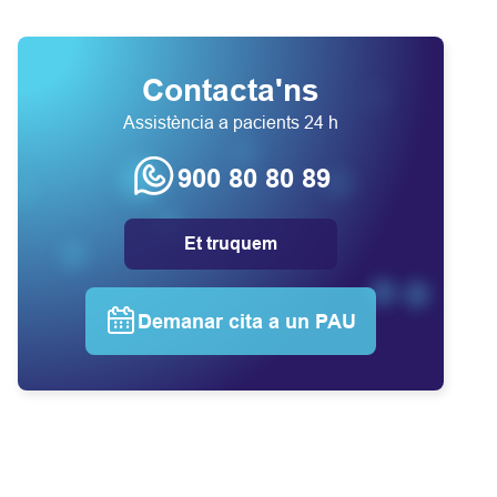
Contacta'ns
Assistència a pacients 24 h
900 80 80 89
Et truquem
Demanar cita a un PAU