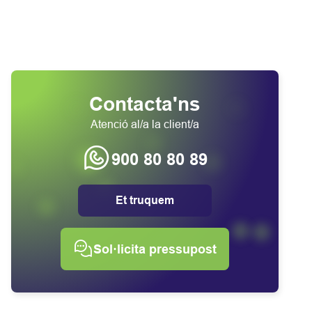
Contacta'ns
Atenció al/a la client/a
900 80 80 89
Et truquem
Sol·licita pressupost