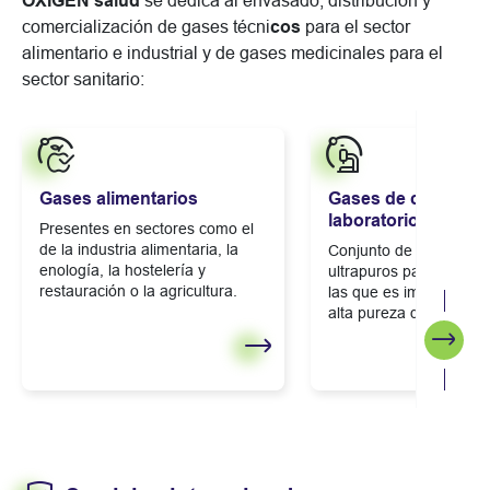
OXIGEN salud
se dedica al envasado, distribución y
comercialización de gases técni
cos
para el sector
alimentario e industrial y de gases medicinales para el
sector sanitario:
Gases alimentarios
Gases de calibració
laboratorio
Presentes en sectores como el
de la industria alimentaria, la
Conjunto de gases pur
enología, la hostelería y
ultrapuros para aplicac
restauración o la agricultura.
las que es imprescindi
alta pureza del gas.
Segui