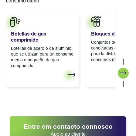
consumo diario.
Botellas de gas
Bloques de botella
comprimido
Conjuntos de botellas
conectadas entre sí p
Botellas de acero o de aluminio
para la distribución de
que se utilizan para un consumo
consumos medios-altos
medio o pequeño de gas
comprimido.
Segui
Entre em contacto connosco
Apoio ao cliente