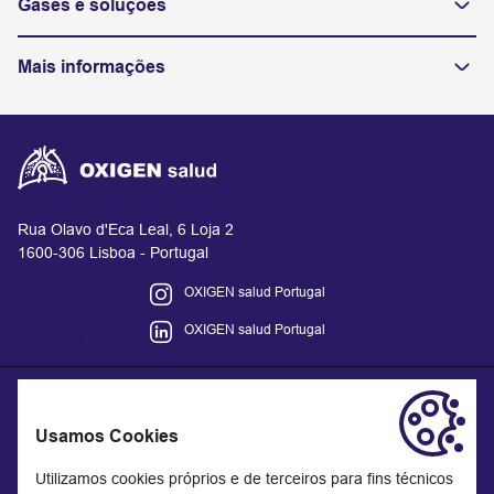
Gases e soluções
Mais informações
Rua Olavo d'Eca Leal, 6 Loja 2
1600-306 Lisboa - Portugal
OXIGEN salud Portugal
OXIGEN salud Portugal
Usamos Cookies
A informação disponibilizada no site não substitui mas
complementa a relação entre o profissional de saúde e o doente
Utilizamos cookies próprios e de terceiros para fins técnicos